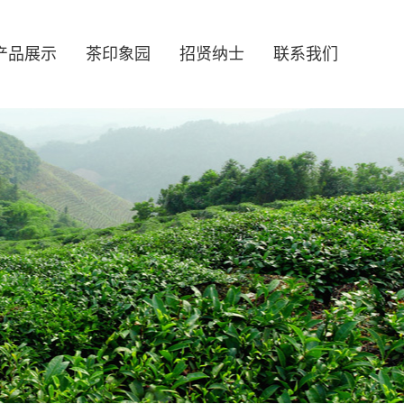
产品展示
茶印象园
招贤纳士
联系我们
誉
尖
酒店
行业新闻
用人理念
形象视频
信阳红
餐饮
展厅
精英团队
社会责任
茶园风光
办公环境
虚位以待