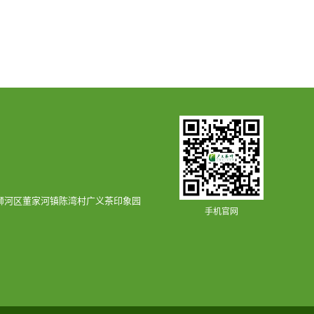
浉河区董家河镇陈湾村广义茶印象园
手机官网